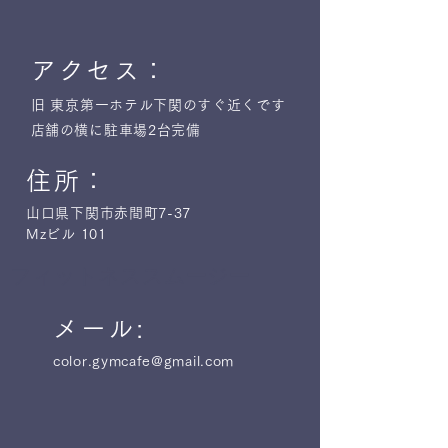
アクセス：
旧 東京第一ホテル下関のすぐ近くです
​
​店舗の横に駐車場2台完備
住所：
山口県下関市赤間町7-37
Mzビル 101
フィットネススムージー
メール:
color.gymcafe@gmail.com