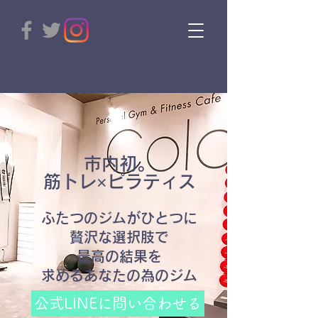
市内初。
筋トレ×ピラティス
ふたつのジムがひとつに
贅沢な選択肢で
最高の結果を
​求めるあなたの為のジム
公式LINEに問い合わせる