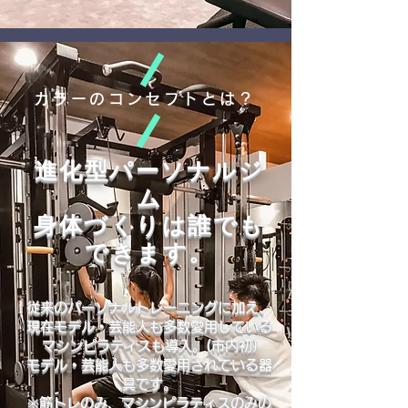
カラーのコンセプトとは？
進化型パーソナルジ
ム
​身体づくりは誰でも
できます。
​従来のパーソナルトレーニングに加え、
現在モデル・芸能人も多数愛用している
マシンピラティスも導入。(市内初)
モデル・芸能人も多数愛用されている器
具です。
​※筋トレのみ、マシンピラティスのみの