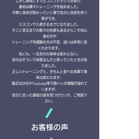
しかし身体にずっとコンプレックスがあり、
最初は嫌々トレーニングを始めました。
次第に身体が変わっていく事で自分に自信を持つ
事ができ、
ミスコンで入賞するまでになりました。
そこに至るまでの数々の失敗もあるからこそ初心
者の方や
トレーニング未経験の方の不安、迷いは
非常に良
くわかります。
私にも、一生自分の身体は変わらない。
​自分はそういう体質なんだと思っていたときがあ
りました。
正しいトレーニングと、きちんと食べる食事で
身
体は変わります。
最近はSNSやYoutube等で筋トレの情報が溢れて
いますが、
自分に合った最短の道を見つけたい方、​ご相談下
さい。
​お客様の声